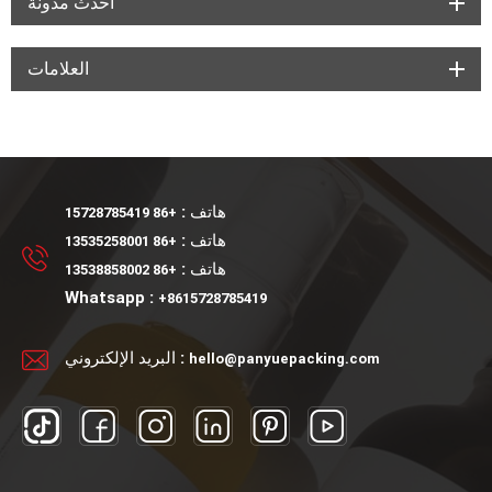
أحدث مدونة
السيليكا الطبيعية ومغطاة بالزجاج المصهور. تم اختراع الزجاج نفسه قبل ألفي
عام. لم يتم استخدام هذه المادة في العديد من الت...
العلامات
هاتف :
+86 15728785419
هاتف :
+86 13535258001
هاتف :
+86 13538858002
Whatsapp :
+8615728785419
البريد الإلكتروني :
hello@panyuepacking.com