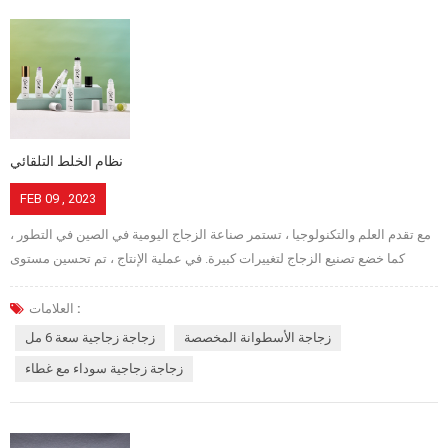
1. الطباعة الحريرية بشكل عام ، يتم استخدامه كعملية معالجة تعريف رسومية
لمنتجات التعبئة والتغليف ، والتي لها تأثير مهم على صورة المنتج ، لذلك لديها
متطلبات فنية عالية. العملية: الربط الشبكي - التحجيم - التجفيف - تجفيف الألواح -
التطوير - التجفيف - الزجاج المسطح - القطع - طحن الحواف - تجفيف التنظيف -
الطباعة والتلبيد 2. صقيع وسفع الرملي 1) يشير الصقيع إلى غمر الزجاج في
السائل الحمضي المحضر جيدًا (أو عجينة ...
نظام الخلط التلقائي
FEB 09 , 2023
مع تقدم العلم والتكنولوجيا ، تستمر صناعة الزجاج اليومية في الصين في التطور ،
كما خضع تصنيع الزجاج لتغييرات كبيرة. في عملية الإنتاج ، تم تحسين مستوى
المعدات وتكنولوجيا الإنتاج باستمرار. تم تطوير تقنية التحكم الآلي واستخدامها
على نطاق واسع في خط إنتاج الزجاج اليومي. نظام الوزن والخلط التلقائي بدلاً
العلامات :
من الوزن والخلط اليدوي. يعد تحضير مركب الزجاج هو الرابط الرئيسي لإنتاج
زجاجة الأسطوانة المخصصة
زجاجة زجاجية سعة 6 مل
الزجاج ، وهو شرط أساسي لتحقيق الكفاءة العالية والجودة العالية والاستهلاك
زجاجة زجاجية سوداء مع غطاء
المنخفض في إنتاج الزجاج. في مرحلة تشكيل الحاوية الزجاجية ، نأمل أن يكون
السائل الزجاجي موحدًا ، والذي يتضمن درجة الحرارة وتكوين جانبي التوحيد. يعتبر
نظام الوزن والجمع الأوتوماتيكي الممتاز هو المفتاح للحصول على توحيد تركيبة