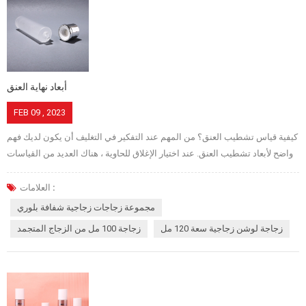
الزجاج السائل. ومع ذلك ، لا يكفي أن يكون لديك نظام جيد ، بل يرتبط أيضًا
بالعديد من الجوانب التي يجب الانتباه إليها. 1 ، رطوبة رمل الكوارتز تلعب إضافة
الماء إلى المواد المركبة دورًا مهمًا في تقليل الغبار ، ومنع التفريغ ، وتحسين
انتظام الخلط ، وتسريع سرعة الانصهار.&...
أبعاد نهاية العنق
FEB 09 , 2023
كيفية قياس تشطيب العنق؟ من المهم عند التفكير في التغليف أن يكون لديك فهم
واضح لأبعاد تشطيب العنق. عند اختيار الإغلاق للحاوية ، هناك العديد من القياسات
اللازمة لضمان ملاءمة محكمة ومختومة. من الأهمية بمكان العثور على الأغطية
المناسبة والرقبة المناسبة لزجاجات التعبئة والتغليف الخاصة بك. سيرشدك
العلامات :
مهندس Panyue لدينا هنا لإكمال عملية تشطيب العنق الشائعة واختيار غطاء
مجموعة زجاجات زجاجية شفافة بلوري
الزجاجة. أولاً ، من الأفضل أن نعرف ما هو نهاية العنق. ما هو تشطيب العنق؟
زجاجة لوشن زجاجية سعة 120 مل
زجاجة 100 مل من الزجاج المتجمد
تشطيبات العنق هي الأجزاء الملولبة من الزجاجات التي تثبت الغطاء أو الإغلاق في
مكانه. يجب أن يكون للزجاجة لمسة نهائية مناسبة للرقبة لتتناسب مع الغطاء
المقابل. يشير الرقم الأول إلى القطر الإجمالي للرقبة بما في ذلك الخيوط
الخارجية بالمليمتر. يشير الرقم الثاني إلى ارتفاع ونمط الخيط لإنهاء العنق ، والذي
يتراوح من 300 إلى 2060 ، ولكن أنماط الخيط الأكثر شيوعًا هي 400 ، 410 ، 415