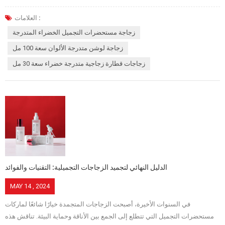
الرش طريقة شائعة تستخدم لمنح الزجاجات مظهرًا فريدًا ولونًا وتأثيرات خاصة.
قوانغتشو بانيو التعبئة والتغليف المحدودة . سنناقش معكم كافة جوانب عملية
العلامات :
الرش للقوارير الزجاجية لمستحضرات التجميل، بداية من التعريف بعملية الرش
زجاجة مستحضرات التجميل الخضراء المتدرجة
وحتى سير عملية الرش، وكذلك سير عملية الرش والاتجاهات المستقبلية. ما هي
زجاجة لوشن متدرجة الألوان سعة 100 مل
عملية رش الزجاجات التجميلية؟ الرش: رش طبقة من طلاء الطلاء المائي الموحد
زجاجات قطارة زجاجية متدرجة خضراء سعة 30 مل
على سطح الزجاجات التجميلية بمسدس الهواء، ويتم معالجة المنتج الرش بعد
التسوية والتسخين المسبق وتجفيف الطلاء، والذي يلعب دورًا زخرفيًا ووقائيًا
للزجاجات الزجاجية. ; تأثيرات الرش المختلفة تجعل زجاجات التغليف الزجاجية
تحقق تأثيرات مختلفة مثل اللمعان العالي، غير اللامع، اللؤلؤي، الشفاف والمتدرج،
إلخ. يتم استخدام عملية الرش في تطبيق زجاجات مستحضرات التجميل، بما في
ذلك الزجاجات الداخلية. تطبيق زجاجات مستحضرات التجميل يشمل الرش خارج
الزجاجة الداخلية، والرش داخل الزجاجة الخارجية، ورش سطح الزجاجة بعدة طرق.
ا...
الدليل النهائي لتجميد الزجاجات التجميلية: التقنيات والفوائد
MAY 14 , 2024
في السنوات الأخيرة، أصبحت الزجاجات المتجمدة خيارًا شائعًا لماركات
مستحضرات التجميل التي تتطلع إلى الجمع بين الأناقة وحماية البيئة. تناقش هذه