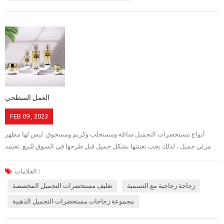
تترك الحياة اليومية للناس الزجاجة ، فإن إنتاج الزجاجة يحتل مكانة مهمة في
الاقتصاد الوطني. يجب اختبار الزجاجة قبل إنتاج تعبئة المشروبات الصيدلانية للعناية
بالبشرة ، مثل التخلص من المنتجات غير المؤهلة ، ثم التغليف. في عملية إنتاج
الزجاجة ، سيكون هناك تشققات ، فقاعات وعيوب أخرى. إذن من أين تأتي هذه
العيوب ، دعنا نكتشف！ 1. عندما يسقط الزجاج الفارغ في القالب الأولي ، فإنه لا
يمكن أن يدخل القالب الأولي بدقة ، والاحتكاك المفرط بين الفراغ وجدار القالب ،
مما ينتج عنه طيات. بعد النفخ ،...
العمل السطحي
FEB 09 , 2023
أنواع مستحضرات التجميل سائلة ومستحلب وكريم ومسحوق. ليس لها مظهر
مرئي جميل ، لذلك يجب تعبئتها بشكل جميل قبل طرحها في السوق للبيع. تعتمد
مستحضرات التجميل كليًا على التغليف ، من خلال عبواتها المثالية لتعكس
خصائصها. التعبئة والتغليف والعرض جزء مهم للغاية من التسويق. تأكد من أن
العلامات :
منتجاتك تبرز من بين الحشود من خلال إنشاء عبوات مخصصة خاصة بك باستخدام
زجاجة زجاجية مع التسمية
تغليف مستحضرات التجميل المخصصة
الزجاجة ، والبرطمان ، وخبراء تصميم وتصنيع العبوات في Panyue Bottle . كيف
مجموعة زجاجات مستحضرات التجميل الذهبية
تضخيم جمال الزجاجة؟ كيفية ترقية مظهر الزجاجة؟ تزيين الحرق ، الرش ، الطلاء
الكهربائي ، الصقيع ، طباعة الشاشة ، الختم الساخن ، طباعة النقل الحراري ، إلخ.