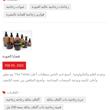
زجاجية عالية الجودة . هناك خمسة عوامل رئيسية تؤثر على تصنيع الزجاجات عالية
زجاجات زجاجية عالية الجودة
عبوات زجاجية
الجودة ، سيجد العديد من المصنّعين صعوبة في صنع قوارير زجاجية عالية الجودة
قوارير زجاجية للعناية بالبشرة
دون معرفة ذلك . سيأخذك معًا لفهم العوامل الخمسة التي تؤثر على تصنيع
الزجاجات عالية الجودة. العامل الأول درجة حرارة القطرات ، هذا مهم نسبيًا ، إذا
لم يتم التحكم في درجة الحرارة جيدًا ، فستكون هناك العديد من المشكلات ، بما
في ذلك تأثير شكل المادة وتشكيلها وما إلى ذلك. العامل الثاني درجة حرارة
القالب: بما في ذلك تأثير المواد من تصميم القالب. في الواقع ، في حالة المعدات
المساعدة لتشكيل الزجاجات الحديثة أفضل ، يكون التحكم في درجة حرارة القالب
سهلًا نسبيًا. العامل الثالث التمديد (بعض الناس تسعر الحرارة الشديدة) هو فتح
قضايا الجودة
أول يموت ، حتى الانتهاء من الموت ، عندما تب...
FEB 09 , 2023
مع تطور The Times وتقدم العلم والتكنولوجيا ، أصبح لدى الناس متطلبات أعلى
وأعلى لكمية ونوعية المنتجات الصناعية ، وأصبح التناقض بين تقنية الكشف
التقليدية والتطور السريع للمتطلبات الصناعية بارزًا بشكل متزايد. الزجاجات كنوع
من لوازم التعبئة والتغليف ، وهي شائعة بسبب ضيق الهواء الجيد ، والصحة النظيفة
العلامات :
، والاستقرار الكيميائي العالي ، والتكلفة المنخفضة ، والخصائص القابلة لإعادة
جرة زجاجية ذات أكتاف مائلة
أكتاف مائلة زجاجة زجاجية
التدوير ، وقد تم استخدامها على نطاق واسع في الأغذية والأدوية ومستحضرات
قنينة زجاجية ذات أكتاف مائلة سعة 250 مل
التجميل والمشروبات والمنتجات الكيماوية والتعبئة والتغليف الأخرى. لا يمكن أن