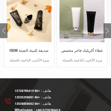
غطاء أكريليك فاخر مخصص
OEM صديقة للبيئة التعبئة
حاوية بلاستيكية فارغة 100
البلاستيكية الفارغة 100 مل
ميزة الأنابيب الناعمة بالجملة:
ميزة الأنابيب الناعمة بالجملة:
جرام
أنبوب مستحضرات التجميل
تصميم جديد تقديم عينة أنابيب
تصميم جديد تقديم عينة أنابيب
ناعمة
ناعمة
هاتف :
+86 15728785419
هاتف :
+86 13535258001
هاتف :
+86 13538858002
Whatsapp :
+8615728785419