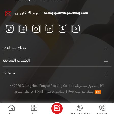
البريد الإلكتروني :
hello@panyuepacking.com
تحتاج مساعدة
الكلمات الساخنة
منتجات
© 2026 Guangzhou Panyue Packing Co., Ltd كل الحقوق محفوظة |
IPv6 شبكة مدعومة
|
سياسة خاصة
|
Xml
|
خريطة الموقع