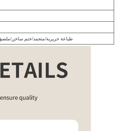
طباعة حريرية/متجمد/ختم ساخن/ملصق