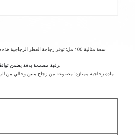
يضمن توافقًا مثاليًا مع البخاخات والموزعات القياسية. قاعدة مرجحة توفر ثباتًا استثنائيًا.
رقبة مصممة بدقة
مادة زجاجية ممتازة: مصنوعة من زجاج متين وخالي من الر