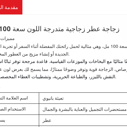
مقدمة الم
زجاجة عطر زجاجية متدرجة اللون سعة 100 مل
مميزات ا
سعة مثالية 100 مل: توفر زجاجة العطر الزجاجية هذه سعة 100 مل، وهي مثالية لحمل رائحتك المفضلة أثناء السفر أو ت
الجديدة أو إنشاء مزيج من العطور المخصصة.
صاص، الزجاجة قوية وتوفر وضوحًا ممتازًا، مما يسمح لك بعرض لون 
متاح.
النقش بالليزر، والطباعة الحريرية، وتشطيبات الغطاء المخصص
و
تعبئة بانيوي
اسم العلامة التج
مستحضرات التجميل والعناية بالبشرة والجمال
الاستخدام الص
عطر
يست