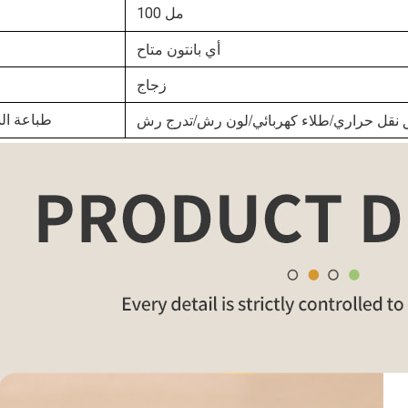
100 مل
أي بانتون متاح
زجاج
 نقل حراري/طلاء كهربائي/لون رش/تدرج رش
طباعة ال