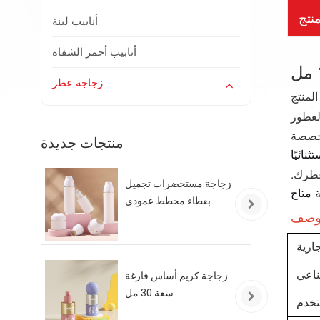
نتج
أنابيب لينة
أنابيب أحمر الشفاه
زجاجة عطر
لمنتج
جربة العطور
منتجات جديدة
عطرك.
زجاجة مستحضرات تجميل
ة
بغطاء مخطط عمودي
صف
ارية
ناعي
زجاجة كريم أساس فارغة
سعة 30 مل
خدم