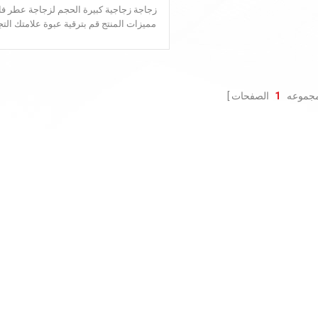
زجاجة زجاجية كبيرة الحجم لزجاجة عطر ف
مميزات المنتج قم بترقية عبوة علامتك التج
للعطور الفاخرة من خلال زجاجة العطر الف
بسعة 120 مل و200 مل. زجاجة عطر فا
120 مل و200 مل، تم تصميم هذه الزجاجة
للعلامات التجارية المميزة التي ترفض التنا
الجودة والجماليات، حيث تجمع بين التصم
مجموعه
1
الصفحات
الحديث البسيط والوزن الكبير والفاخر. 
اسم العلامة التجارية تعبئة بانيوي الاستخد
الصناعي مستحضرات التجميل والعناية بال
لون أي بانتون متاح مادة زجاج طباعة الش
طباعة حريرية/متجمد/ختم ساخن/ملصق 
حراري/طلاء كهربائي/لون رش/تدرج ر