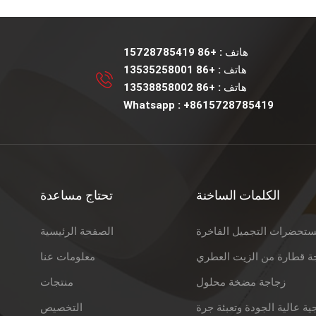
هاتف :
+86 15728785419
هاتف :
+86 13535258001
هاتف :
+86 13538858002
Whatsapp :
+8615728785419
الكلمات الساخنة
تحتاج مساعدة
ستحضرات التجميل الفاخرة
الصفحة الرئيسية
ة قطارة من الزيت العطري
معلومات عنا
زجاجة مضخة محلول
منتجات
ية عالية الجودة وتعبئة جرة
التخصيص