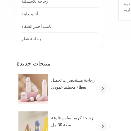
زجاجة بلاستيكية
اخرة
ارية
أنابيب لينة
اخرة
خرة بسعة
أنابيب أحمر الشفاه
 خصيصًا
زل عن
زجاجة عطر
يم
وصف
ام
بشرة
منتجات جديدة
والجمال يستخدم عطر سعة 120 مل، 200 مل
عار
نقل
ش
زجاجة مستحضرات تجميل
بغطاء مخطط عمودي
زجاجة كريم أساس فارغة
سعة 30 مل