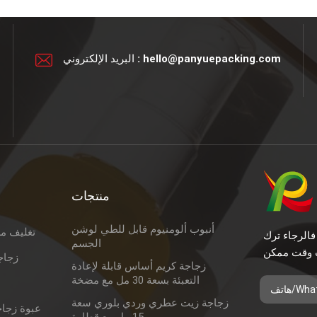
hello@panyuepacking.com
البريد الإلكتروني :
منتجات
أنبوب ألومنيوم قابل للطي لوشن
تغليف م
فالرجاء ترك
الجسم
زجاج
زجاجة كريم أساس قابلة لإعادة
التعبئة بسعة 30 مل مع مضخة
زجاجة زيت عطري وردي بلوري سعة
عبوة زجاج
15 مل مع قطارة