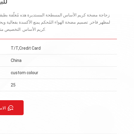
للب
زجاجة مضخة كريم الأساس المسطحة المستديرة هذه مُغلّفة بطبقة
لمظهر فاخر. تصميم مضخة الهواء المُحكم يمنع الأكسدة بفعالية وي
كريم الأساس. التخصيص متاح، تواصلوا معنا.
T/T,Credit Card
China
custom colour
25
الاس