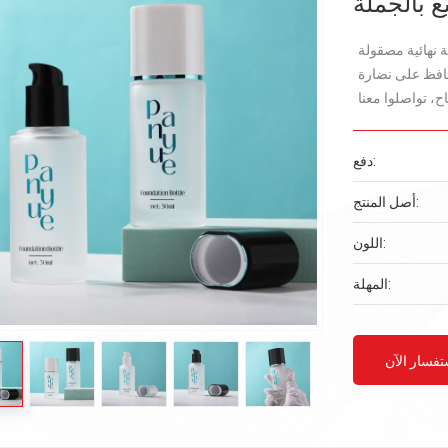
يع بالجملة
 نهائية مصقولة
حافظ على نضارة
دفع:
أصل المنتج:
اللون:
المهلة:
تفسار الآن