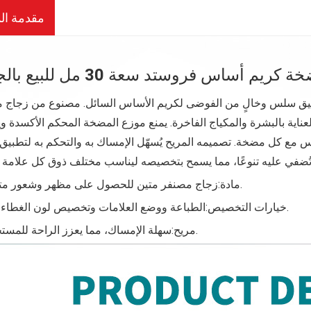
مقدمة الم
يم أساس فروستد سعة 30 مل للبيع بالجملة
تطبيق سلس وخالٍ من الفوضى لكريم الأساس السائل. مصنوع من زجاج 
 العناية بالبشرة والمكياج الفاخرة. يمنع موزع المضخة المحكم الأكسدة 
ساس مع كل مضخة. تصميمه المريح يُسهّل الإمساك به والتحكم به لتطبيق 
:زجاج مصنفر متين للحصول على مظهر وشعور متميزين.
مادة
:الطباعة ووضع العلامات وتخصيص لون الغطاء متاحة.
خيارات التخصيص
:سهلة الإمساك، مما يعزز الراحة للمستخدمين.
مريح