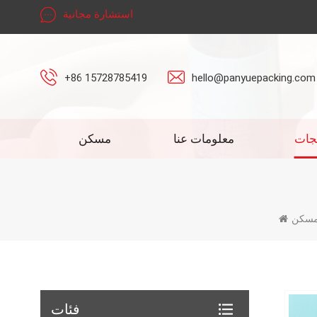
استشارة مجانية
+86 15728785419
hello@panyuepacking.com
جات
معلومات عنا
مسكن
سكن
فئات