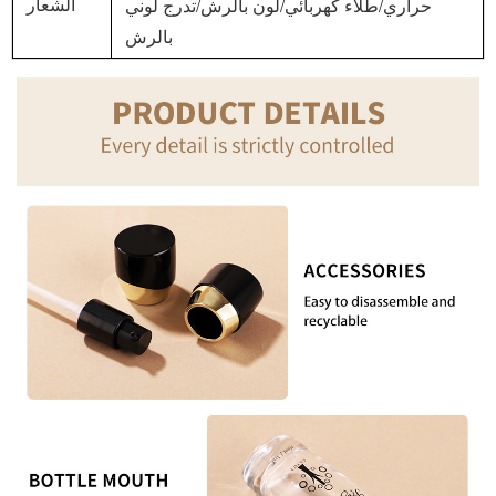
حراري/طلاء كهربائي/لون بالرش/تدرج لوني
الشعار
بالرش