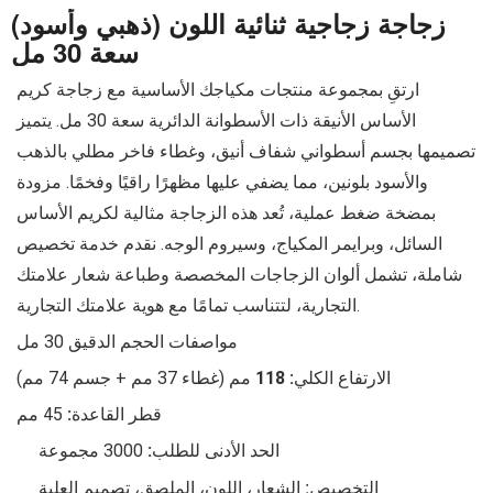
زجاجة زجاجية ثنائية اللون (ذهبي وأسود)
سعة 30 مل
ارتقِ بمجموعة منتجات مكياجك الأساسية مع زجاجة كريم
الأساس الأنيقة ذات الأسطوانة الدائرية سعة 30 مل. يتميز
تصميمها بجسم أسطواني شفاف أنيق، وغطاء فاخر مطلي بالذهب
والأسود بلونين، مما يضفي عليها مظهرًا راقيًا وفخمًا. مزودة
بمضخة ضغط عملية، تُعد هذه الزجاجة مثالية لكريم الأساس
السائل، وبرايمر المكياج، وسيروم الوجه. نقدم خدمة تخصيص
شاملة، تشمل ألوان الزجاجات المخصصة وطباعة شعار علامتك
التجارية، لتتناسب تمامًا مع هوية علامتك التجارية.
مواصفات الحجم الدقيق 30 مل
الارتفاع الكلي: 118
مم (غطاء 37 مم + جسم 74 مم)
قطر القاعدة:
45 مم
الحد الأدنى للطلب:
3000 مجموعة
التخصيص:
الشعار، اللون، الملصق، تصميم العلبة