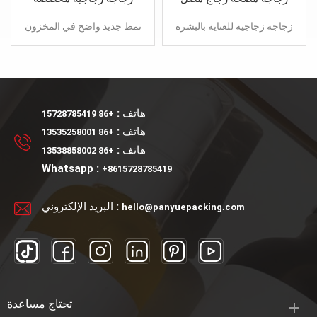
لوشن الأساس السائل
بحجم 30 مل مع مضخة رش
زجاجة زجاجية للعناية بالبشرة
نمط جديد واضح في المخزون
على شكل بيضة مع غطاء
مخصص فارغ مستحضرات
بلاستيكي بحجم 30 مل و 50
التجميل الزجاج بلوري ولامع
مل. يمكن أن تتطابق مع
من الضروري النفط زجاجة
مضخة محلول أو مضخة رش.
عطر بخاخ السائل مضخة للبيع
هاتف :
+86 15728785419
هاتف :
+86 13535258001
هاتف :
+86 13538858002
Whatsapp :
+8615728785419
البريد الإلكتروني :
hello@panyuepacking.com
تحتاج مساعدة