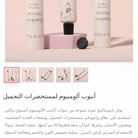
أنبوب ألومنيوم لمستحضرات التجميل
توفر بانيويباكينج جودة متنوعة من عبوات أنابيب الألومنيوم المبثوق، والتي
تُستخدم على نطاق واسع في مستحضرات التجميل، ومنتجات العناية الشخصية،
ومعجون الأسنان، وغيرها. كما أن سعة قطرها 30 مم تُسهّل عملية التعبئة، سواءً
للاستخدام المنزلي أو في المنزل. يمكننا تخصيص اللون والحجم ومعالجة السطح