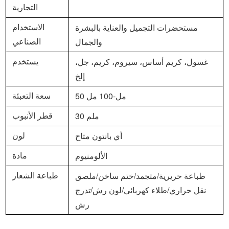
التجارية
مستحضرات التجميل والعناية بالبشرة
الاستخدام
والجمال
الصناعي
غسول، كريم أساس، سيروم، كريم، جل،
يستخدم
إلخ
50 مل-100 مل
سعة التعبئة
30 ملم
قطر الأنبوب
أي بانتون متاح
لون
الألومنيوم
مادة
طباعة حريرية/متجمد/ختم ساخن/ملصق
طباعة الشعار
نقل حراري/طلاء كهربائي/لون رش/تدرج
رش