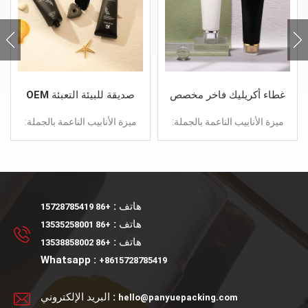
غطاء أكريليك فاخر مخصص
OEM صديقة للبيئة التعبئة
حاوية بلاستيكية فارغة 100
البلاستيكية الفارغة 100 مل
ميزة الأنابيب الناعمة بالجملة:
ميزة الأنابيب الناعمة بالجملة:
جرام
أنبوب مستحضرات التجميل
تصميم جديد تقديم عينة أنابيب
تصميم جديد تقديم عينة أنابيب
ناعمة
ناعمة
هاتف :
+86 15728785419
هاتف :
+86 13535258001
هاتف :
+86 13538858002
Whatsapp :
+8615728785419
البريد الإلكتروني :
hello@panyuepacking.com