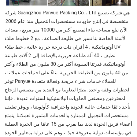
شركة Guangzhou Panyue Packing Co. ، Ltd هي شركة تصنيع
متخصصة في إنتاج حاويات مستحضرات التجميل منذ عام 2006.
الآن تبلغ مساحة بناء المصنع أكثر من 10000 متر مربع ، معدات
الأتمتة الخاصة بنا تسير في طليعة الصناعة ، مع 2 خطوط طلاء
أوتوماتيكية ، 4 أفران ذات درجة حرارة عالية ، خط طلاء UV
نظيف ، 40 آلة طباعة حريرية بالإضافة إلى 2 آلات طباعة
أوتوماتيكية. قدرتنا السنوية أكثر من 30 مليون من الطلاء وأكثر
من 40 مليون من الطباعة الحريرية. بناءً على احتياجات عملائنا ،
توفر Panyue للعملاء خدمات شراء مريحة وفعالة متعددة
الخطوات وقفة واحدة. نظرًا لتعاوننا مع العديد من مصنعي الزجاج
المحترفين ومصنعي الحاويات البلاستيكية لسنوات عديدة ، فإننا
نأخذ دائمًا خدمات عالية الجودة واحترافية كأولويتنا ، ونوفر تغليف
مستحضرات التجميل الممتازة والخدمات المتميزة لعملائنا. يتمتع
أعضاء فريق الجودة لدينا بما يقرب من 15 عامًا من الخبرة العملية
في مؤسسات دولية معروفة جيدًا ، وهم على دراية بمعايير الجودة