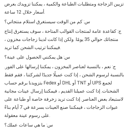
تزيين الزجاجة ومتطلبات الطباعة والكمية ، يمكننا تزويدك بعرض
أسعار خلال 12 ساعة.
س: كم من الوقت سيستغرق استلام منتجاتي؟
ج: كقاعدة عامة لمنتجات القوالب المتاحة ، سوف يستغرق إنتاج
منتجاتك حوالي 35 يومًا. ولكن إذا كانت لدينا زجاجات مخزون ،
فيمكننا ترتيب الشحن كما تريد.
س: هل يمكنني الحصول على عينة؟
ج: نعم ، بالنسبة لعناصر المخزون ، يمكننا إرسالها على الفور.
بالنسبة لرسوم الشحن ، إذا كنت عميلًا جديدًا لشركتنا ، فقم فقط
بتزويدنا برقم حساب Fedex أو DHL أو TNT أو UPS لجمع
الشحنات. إذا كنت عميلنا القديم ، فيمكننا إرسال عينات مجانية
لاستبعاد بعض العناصر. إذا كنت تريد زخرفة خاصة أو طباعة على
عبوات الزجاجات ، فيمكننا صنع العينات بسرعة في 7 أيام بناءً
على رسوم عينة معقولة.
س: ما هي ساعات عملك؟