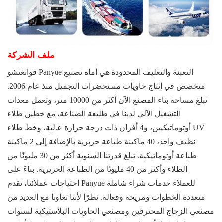
ملف الشركة
قوانغتشو Panyue التعبئة والتغليف المحدودة
هي أماه
تصنيع
متخصص في إنتاج حاويات مستحضرات التجميل منذ عام 2006.
تبلغ مساحة بناء المصنع الآن أكثر من 10000 متر، وتعمل معدات
التشغيل الآلي لدينا في طليعة الصناعة، مع خطين طلاء
أوتوماتيكيين، و4 أفران ذات درجة حرارة عالية، وخط طلاء UV
نظيف واحد، 40 ماكينة طباعة حريرية بالإضافة إلى 2 ماكينة
طباعة أوتوماتيكية. تبلغ قدرتنا السنوية أكثر من 30 مليونًا من
الطلاء وأكثر من 40 مليونًا من الطباعة الحريرية. بناءً على
احتياجات عملائنا، تقدم Panyue للعملاء خدمات شراء شاملة
متعددة الخطوات ومريحة وفعالة. نظرًا لأننا تعاونا مع العديد من
مصنعي الزجاج المحترفين ومصنعي الحاويات البلاستيكية لسنوات