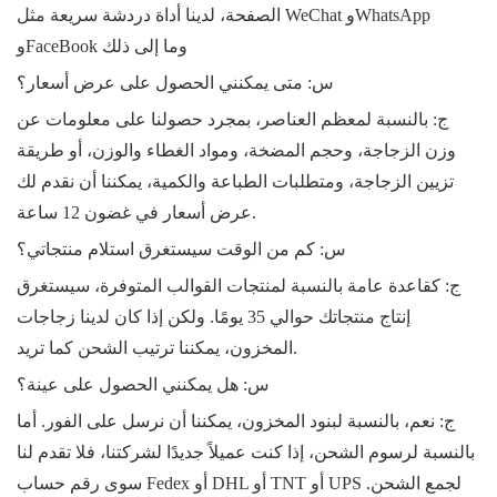
الصفحة، لدينا أداة دردشة سريعة مثل WeChat وWhatsApp
وFaceBook وما إلى ذلك
س: متى يمكنني الحصول على عرض أسعار؟
ج: بالنسبة لمعظم العناصر، بمجرد
حصولنا على معلومات عن
وزن الزجاجة، وحجم المضخة، ومواد الغطاء والوزن، أو طريقة
تزيين الزجاجة، ومتطلبات الطباعة والكمية، يمكننا أن نقدم لك
عرض أسعار في غضون 12 ساعة.
س: كم من الوقت سيستغرق استلام منتجاتي؟
ج: كقاعدة عامة بالنسبة لمنتجات القوالب المتوفرة، سيستغرق
إنتاج منتجاتك حوالي 35 يومًا. ولكن إذا كان لدينا زجاجات
المخزون، يمكننا ترتيب الشحن كما تريد.
س: هل يمكنني الحصول على عينة؟
ج: نعم، بالنسبة لبنود المخزون، يمكننا أن نرسل على الفور. أما
بالنسبة لرسوم الشحن، إذا كنت عميلاً جديدًا لشركتنا، فلا تقدم لنا
سوى رقم حساب Fedex أو DHL أو TNT أو UPS لجمع الشحن.