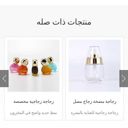
منتجات ذات صله
زجاجة مضخة زجاج مصل
زجاجة زجاجية مخصصة
لوشن الأساس السائل
بحجم 30 مل مع مضخة رش
زجاجة زجاجية للعناية بالبشرة
نمط جديد واضح في المخزون
على شكل بيضة مع غطاء
مخصص فارغ مستحضرات
بلاستيكي بحجم 30 مل و 50
التجميل الزجاج بلوري ولامع