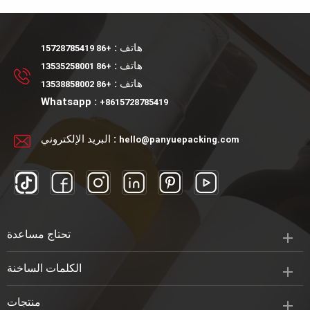
مل. يمكن أن تتطابق مع
من الضروري النفط زجاجة
مضخة محلول أو مضخة رش.
عطر بخاخ السائل مضخة للبيع
هاتف :
+86 15728785419
هاتف :
+86 13535258001
هاتف :
+86 13538858002
Whatsapp :
+8615728785419
البريد الإلكتروني :
hello@panyuepacking.com
تحتاج مساعدة
الكلمات الساخنة
منتجات