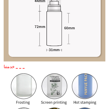
_
_
_
خدمتنا