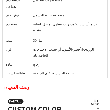
مستحضرات التجميل
الاستخدام
الصناعى
مضخة/قطارة للغسول
نوع الختم
كريم أساس ليكيود، زيت عطري، مصل العناية
يستخدم
...
بالبشرة
30 مل
سعة
الوردي/الأخضر/الأسود، أو حسب الاحتياجات
لون
الخاصة بك
زجاج
مادة
الطباعة الحريرية، ختم الساخنة
طباعة الشعار
وصف المنتج
ن