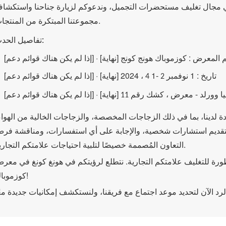
في مجال تغليف مستحضرات التجميل، وندعوكم لزيارة جناحنا واستكشا
مجموعتنا المبتكرة من المنتجات.
تفاصيل الحدث:
: كوزموباك هونج كونج
[إذا لم يكن هناك قوائم دعم] · [نهاية]
 المعرض
: 1 نوفمبر
-1
، 2024
[إذا لم يكن هناك قوائم دعم] · [نهاية]
تاريخ
4
2
-
، كشك
[إذا لم يكن هناك قوائم دعم] · [نهاية]
ا وورلد
معرض
 لدينا، بما في ذلك الزجاجات المخصصة، والزجاجات الخالية من الهواء
لتقديم استشارات شخصية، والإجابة على أي استفسارات، ومناقشة فر
التعاون المُصممة خصيصًا لتلبية احتياجات علامتكم التجارية.
تطورة للتغليف علامتكم التجارية. نتطلع لرؤيتكم في هونغ كونغ في معر
كوزموباك!
لرد الآن