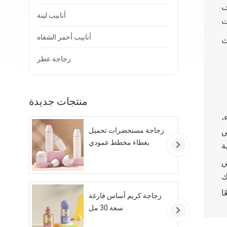
ف
أنابيب لينة
أنابيب أحمر الشفاه
زجاجة عطر
منتجات جديدة
،
ص
زجاجة مستحضرات تجميل
بغطاء مخطط عمودي
ض
زجاجة كريم أساس فارغة
سعة 30 مل