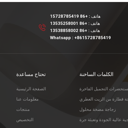
هاتف :
+86 15728785419
هاتف :
+86 13535258001
هاتف :
+86 13538858002
Whatsapp :
+8615728785419
الكلمات الساخنة
تحتاج مساعدة
ستحضرات التجميل الفاخرة
الصفحة الرئيسية
ة قطارة من الزيت العطري
معلومات عنا
زجاجة مضخة محلول
منتجات
ية عالية الجودة وتعبئة جرة
التخصيص