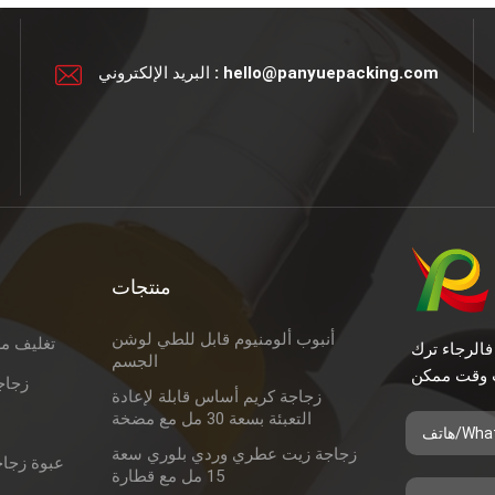
hello@panyuepacking.com
البريد الإلكتروني :
منتجات
أنبوب ألومنيوم قابل للطي لوشن
تغليف م
فالرجاء ترك
الجسم
زجاج
زجاجة كريم أساس قابلة لإعادة
التعبئة بسعة 30 مل مع مضخة
زجاجة زيت عطري وردي بلوري سعة
عبوة زجاج
15 مل مع قطارة