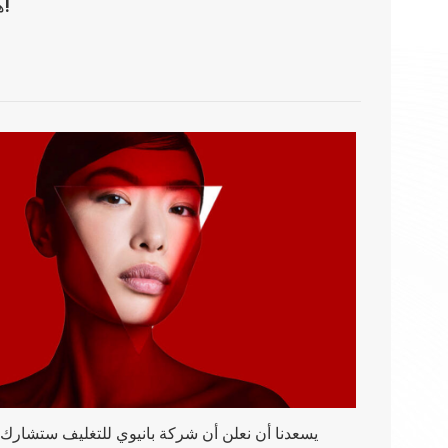
انضم إلينا في معرض COSMOPACK هونج كونج في نوفمبر القادم!
يسعدنا أن نعلن أن شركة بانيوي للتغليف ستشارك 