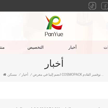
ات
أخبار
التخصيص
منت
أخبار
انضم إلينا في معرض COSMOPACK هونج كونج في نوفمبر القادم!
/
أخبار
/
مسكن