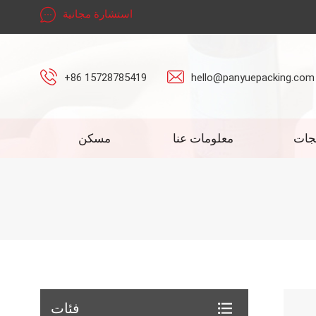
استشارة مجانية
+86 15728785419
hello@panyuepacking.com
جات
معلومات عنا
مسكن
فئات