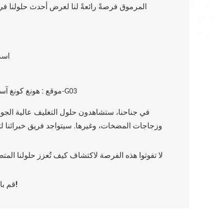
المرموق فرصةً رائعةً لنا لعرض أحدث حلولنا 
اسم
:
موقع
رقم 11-G03
هونغ كونغ
آسي
في جناحنا، ستشاهدون حلول التغليف عالية الجودة
وزجاجات المضخات، وغيرها. سيتواجد فريق خبرائنا 
لا تفوتوا هذه الفرصة لاكتشاف كيف تُعزز حلولنا الم
لتحديد موعد اجتماع مع فريقنا، ولنستكشف إمكانيات جديدة معًا!
قم با