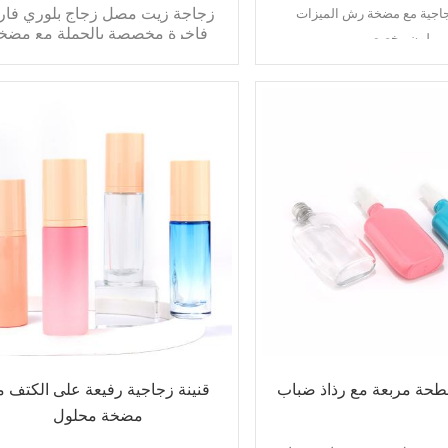
زجاجة زيت مصل زجاج بلوري فار
فاخرة مخصصة بالجملة مع مضخ
لون مخصص
محلول لتغليف مستحضرات التجم
شكل خاص
سمات:
جودة عالية
دائري
تصميم جديد
متجمد أو لامع
منتج جديد
لون مخصص
طلب:
ف مستحضرات التجميل
عبوات مستحضرات التجميل من الزي
وات العناية بالبشرة
العطرية
تغليف المصل
تغليف مستحضرات التجميل كريم لوسي
عبوات مستحضرات التجميل بالحبر ال
تغليف مستحضرات التجميل قطرة الع
حة مربعة مع رذاذ ضباب
قنينة زجاجية رفيعة على الكتف م
مضخة محلول