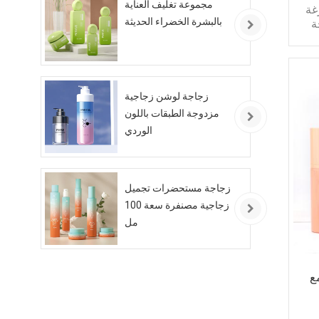
مجموعة تغليف العناية
غة
بالبشرة الخضراء الحديثة
ة
يل
زجاجة لوشن زجاجية
مزدوجة الطبقات باللون
الوردي
وت
ون
زجاجة مستحضرات تجميل
مصل
زجاجية مصنفرة سعة 100
ين
مل
ع