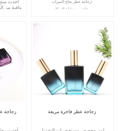
أحدث منتج
زجاجة عطر بخاخ الميزات:
واقية من ال
زجاجة مستطيلة الشكل
واضحة مت
قاع غير قابل للانزلاق
فارغ
لون مخصص
تقديم عينة
تطبيق زجاجة عطر بخاخ:
تغليف مستحضرات التجميل
تغليف العناية بالبشرة
تغليف المصل
تغليف مس
رذاذ واقية 
عبوات مستح
تغليف مستح
زجاجة عطر فاخرة مربعة
زجاجة عط
لون مخصص مستحضرات التجميل