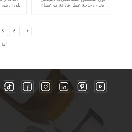
بخاخ زجاجة عطر فارغة مع غطاء
الذهب الألومنيوم ماتي
ميزات:
كتف مسطح ومربع
5
6
قاع غير قابل للانزلاق
ق
لون مخصص
ما 
غطاء ذهبي غير لامع
غطا
طلب:
تغليف مستحضرات التجميل من الضروري النفط
تغليف مستحضر
تغليف مستحضرات التجميل كريم لوسيون
تغليف مستح
عبوات مستحضرات التجميل الحبر المصل
عبوات مست
تغليف مستحضرات التجميل الأساس السائل
تغليف مستح