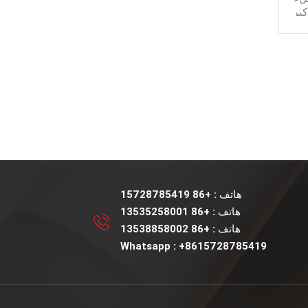
كبر
لنفط
ن
ل
هاتف :
+86 15728785419
ن
هاتف :
+86 13535258001
هاتف :
+86 13538858002
Whatsapp :
+8615728785419