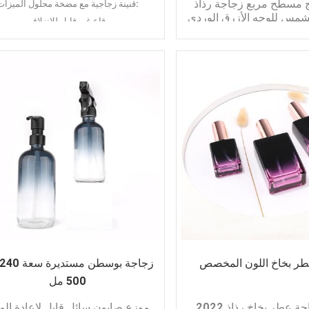
 مسطح مربع زجاجة رذاذ
قنينة زجاجية مع مضخة محلول الميزات:
شمس للوجه الأزرق الوردي
قاع غير قابل للانزلاق
جمد مستحضرات التجميل
جودة عالية
ة التعبئة والتغليف
قنينة زجاجية
ميزات:
عنق ناعم
مربع مسطح
زجاجة مع تطبيق مضخة محلول:
رذاذ ضباب ناعم
تغليف مستحضرات التجميل
لون مخصص
تغليف العناية بالبشرة
طلب:
تغليف الأساس
تحضرات التجميل العطور
من الشمس
تغليف مستحضرات
التجميل
ضرات التجميل الحبر المصل
ضرات التجميل من الضروري
النفط
ر بخاخ اللون المخصص
500 مل
2022 أحدث زجاجة عطر بخاخ رذاذ
موزع صابون سائل قابل لإعادة الم