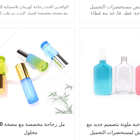
ص مستحضرات التجميل
2022 الوافدين 
جة عطر فارغة مع غطاء
مع مضخة مخصصة لغسل اليدين مرطب كر
 الألومنيوم غير لامع
هلام الاستحمام والشامبو الحاويات
سمات:
ميزة:
مربع مسطح
تخصيص اللون
قاع مانع للانزلاق
الكتف المائل
لون مخصص
متجمد أو لامع
غطاء مخصص
طلب:
حضرات التجميل من الزيوت
العطرية
ضرات التجميل كريم لوسيون
ضرات التجميل بالحبر المصل
حضرات التجميل منظف الوجه
ية ملونة بتصميم جديد مع
20 مل زجاجة مخ
 لمستحضرات التجميل
محلول