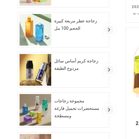
الجدد زجاجة كهرمان بلاستيكية
يم
زجاجة عطر مربعة كبيرة
الحجم 100 مل
زجاجة كريم أساس سائل
مزدوج الطبقة
مجموعة زجاجات
مستحضرات تجميل فارغة
ومسطحة
صصة مع مضخة