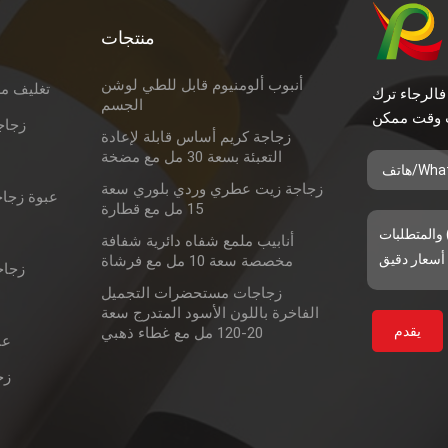
منتجات
أنبوب ألومنيوم قابل للطي لوشن
تغليف م
فالرجاء ترك
الجسم
زجاج
زجاجة كريم أساس قابلة لإعادة
التعبئة بسعة 30 مل مع مضخة
زجاجة زيت عطري وردي بلوري سعة
عبوة زجاج
15 مل مع قطارة
أنابيب ملمع شفاه دائرية شفافة
مخصصة سعة 10 مل مع فرشاة
زجاج
زجاجات مستحضرات التجميل
الفاخرة باللون الأسود المتدرج سعة
20-120 مل مع غطاء ذهبي
عب
زج