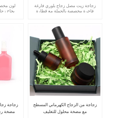
زجاجة زيت مصل زجاج بلوري فارغة
لون مخص
فاخرة مخصصة بالجملة مع قطارة
بخاخ زجا
سوداء لتغليف مستحضرات التجميل
الذهب
سمات:
دائري
متجمد أو لامع
لون مخصص
طلب:
عبوات مستحضرات التجميل من الزيوت
العطرية
عبوات مست
تغليف مستحضرات التجميل كريم لوسيون
عبوات مستحضرات التجميل بالحبر المصل
تغليف مستح
تغليف مستحضرات التجميل قطرة العين
عبوات مستح
تغليف مست
زجاجة من الزجاج الكهرماني المسطح
زجاجة زجاج
مع مضخة محلول للتغليف
مضخة رش