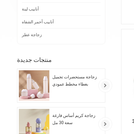
أنابيب لينة
أنابيب أحمر الشفاه
زجاجة عطر
منتجات جديدة
زجاجة مستحضرات تجميل
بغطاء مخطط عمودي
زجاجة كريم أساس فارغة
تيكية
سعة 30 مل