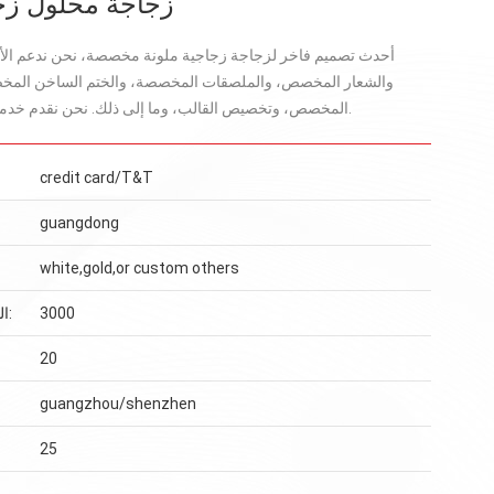
زجاجة محلول ز
أحدث تصميم فاخر لزجاجة زجاجية ملونة مخصصة، نحن ندعم الأ
والشعار المخصص، والملصقات المخصصة، والختم الساخن الم
المخصص، وتخصيص القالب، وما إلى ذلك. نحن نقدم خدمة الشباك الواحد.
credit card/T&T
guangdong
white,gold,or custom others
3000
الحد الأدنى للطلب:
20
guangzhou/shenzhen
25