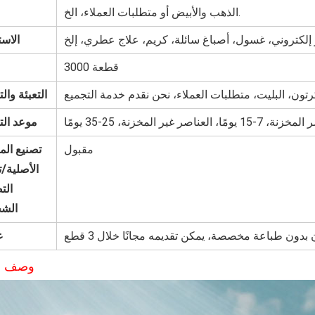
الذهب والأبيض أو متطلبات العملاء، الخ.
الاست
3000 قطعة
التعبئة وال
يومًا، العناصر غير المخزنة، 25-35 يومًا
موعد الت
مقبول
تصنيع الم
الأصلية/
الت
الش
ع
وصف ال