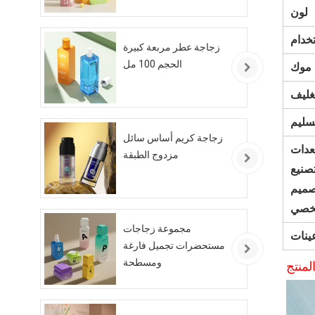
لون
خدام
زجاجة عطر مربعة كبيرة
الحجم 100 مل
موك
تغليف
سليم
زجاجة كريم أساس سائل
عدات
مزدوج الطبقة
تصنيع
صميم
خصي
مجموعة زجاجات
ينات
مستحضرات تجميل فارغة
منتج
ومسطحة