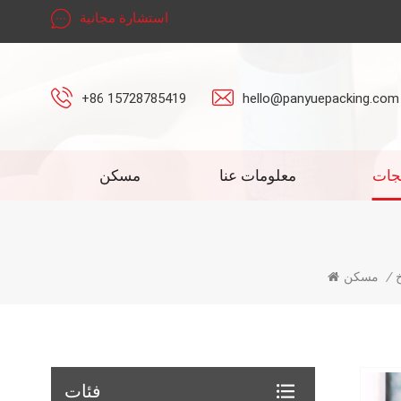
استشارة مجانية
+86 15728785419
hello@panyuepacking.com
جات
معلومات عنا
مسكن
/
مسكن
فئات