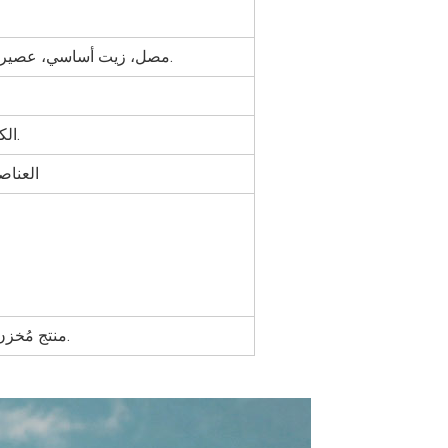
مصل، زيت أساسي، عصير إلكتروني، غسول، أصباغ سائلة، كريم، علاج عطري، إلخ.
الكرتون، البليت، متطلبات العملاء، نحن نقدم خدمة التجميع.
العناصر المخزنة، 7-15 
منتج مُخزن بدون طباعة مخصصة، يمكن تقديمه مجانًا خلال 3 قطع.