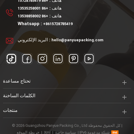
هاتف :
+86 15728785419
بكرة زجاجية ، كرة دوارة
بلاستيكية.
هاتف :
+86 13535258001
بلاستيكية ، تصميم مخصص
هاتف :
+86 13538858002
مقبول.
Whatsapp :
+8615728785419
البريد الإلكتروني :
hello@panyuepacking.com
تحتاج مساعدة
الكلمات الساخنة
منتجات
© 2026 Guangzhou Panyue Packing Co., Ltd كل الحقوق محفوظة |
IPv6 شبكة مدعومة
|
سياسة خاصة
|
Xml
|
خريطة الموقع