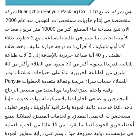
شركة Guangzhou Panyue Packing Co. ، Ltd هي شركة تصنيع
متخصصة في إنتاج حاويات مستحضرات التجميل منذ عام 2006.
الآن تبلغ مساحة بناء المصنع أكثر من 10000 متر مربع ، معدات
الأتمتة الخاصة بنا تسير في طليعة الصناعة ، مع 2 خطوط طلاء
أوتوماتيكية ، 4 أفران ذات درجة حرارة عالية ، وخط طلاء UV
نظيف ، و 40 آلة طباعة حريرية بالإضافة إلى 2 آلات طباعة
تلقائية. قدرتنا السنوية أكثر من 30 مليون من الطلاء وأكثر من 40
مليون من الطباعة الحريرية. بناءً على احتياجات عملائنا ، توفر
Panyue للعملاء خدمات شراء مريحة وفعالة متعددة الخطوات
وقفة واحدة. نظرًا لتعاوننا مع العديد من مصنعي الزجاج
المحترفين ومصنعي الحاويات البلاستيكية لسنوات عديدة ، فإننا
نأخذ دائمًا خدمات عالية الجودة واحترافية كأولويتنا ، ونوفر تغليف
مستحضرات التجميل الممتازة والخدمات المتميزة لعملائنا. يتمتع
أعضاء فريق الجودة لدينا بما يقرب من 15 عامًا من الخبرة العملية
في مؤسسات دولية معروفة جيدًا ، وهم على دراية بمعايير الجودة