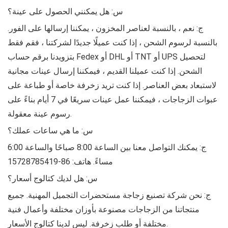
س: هل يمكنني الحصول على عينة؟
ج: نعم ، بالنسبة لعناصر المخزون ، يمكننا إرسالها على الفور.
بالنسبة لرسوم الشحن ، إذا كنت عميلًا جديدًا لشركتنا ، فقم فقط
بتزويدنا برقم حساب Fedex أو DHL أو TNT أو UPS لتحصيل
الشحن. إذا كنت عميلنا القديم ، فيمكننا إرسال عينات مجانية
لاستبعاد بعض العناصر. إذا كنت تريد زخرفة خاصة أو طباعة على
عبوات الزجاجات ، فيمكننا عمل عينات سريعًا في 7 أيام بناءً على
رسوم عينة معقولة.
س: ما هي ساعات عملك؟
ج: يمكنك التواصل معنا بين الساعة 8:00 صباحًا والساعة 6:00
مساءً. هاتف: 86-15728785419
س: هل لديك كتالوج أسعار؟
ج: نحن شركة تصنيع زجاجة مستحضرات التجميل المهنية. جميع
منتجاتنا من الزجاجات مصنوعة بأوزان مختلفة وأعمال فنية
مختلفة أو طلب زخرفة. ليس لدينا كتالوج الأسعار.