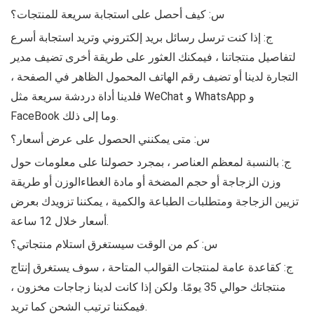
س: كيف أحصل على استجابة سريعة للمنتجات؟
ج: إذا كنت ترسل رسائل بريد إلكتروني وتريد استجابة أسرع
لتفاصيل منتجاتنا ، فيمكنك العثور على طريقة أخرى تضيف مدير
التجارة لدينا أو تضيف رقم الهاتف المحمول الظاهر في الصفحة ،
فلدينا أداة دردشة سريعة مثل WeChat و WhatsApp و
FaceBook وما إلى ذلك.
س: متى يمكنني الحصول على عرض أسعار؟
ج: بالنسبة لمعظم العناصر ، بمجرد حصولنا على معلومات حول
وزن الزجاجة أو حجم المضخة أو مادة الغطاءالوزن أو طريقة
تزيين الزجاجة ومتطلبات الطباعة والكمية ، يمكننا تزويدك بعرض
أسعار خلال 12 ساعة.
س: كم من الوقت سيستغرق استلام منتجاتي؟
ج: كقاعدة عامة لمنتجات القوالب المتاحة ، سوف يستغرق إنتاج
منتجاتك حوالي 35 يومًا. ولكن إذا كانت لدينا زجاجات مخزون ،
فيمكننا ترتيب الشحن كما تريد.