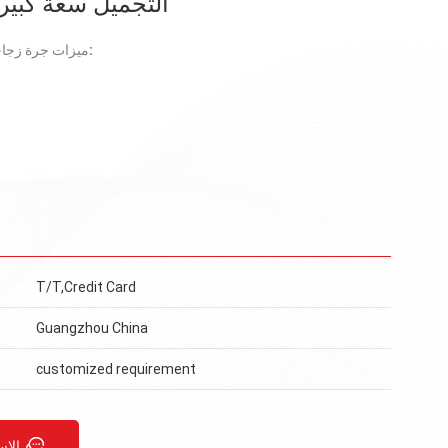
التجميل سعة كبير
ميزات جرة زجاجية كبيرة السعة:
T/T,Credit Card
Guangzhou China
customized requirement
الاس