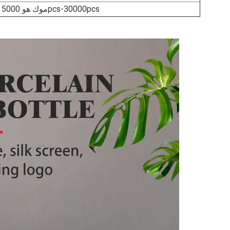
العناصر المخزنة موك هو 100pcs.Unstocked otems موك هو 5000pcs-30000pcs