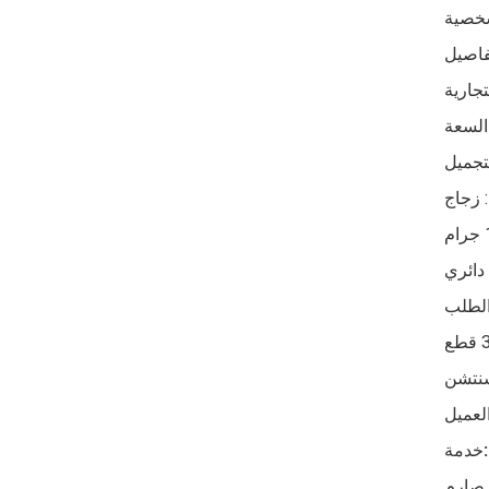
السعة
تجميل
: زجاج
دائري
الطلب
 شنتشن
لعميل
خدمة:
 صارم