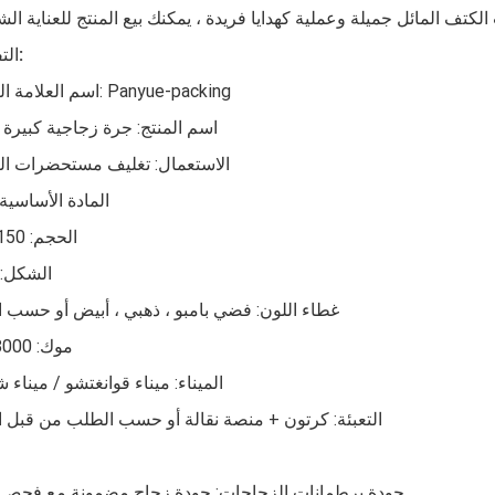
التفاصيل:
اسم العلامة التجارية: Panyue-packing
اسم المنتج: جرة زجاجية كبيرة 
الاستعمال: تغليف مستحضرات ال
المادة الأساسية
الحجم: 150 جرام
الشكل: 
غطاء اللون: فضي بامبو ، ذهبي ، أبيض أو حسب 
موك: 3000 قطع
الميناء: ميناء قوانغتشو / ميناء
التعبئة: كرتون + منصة نقالة أو حسب الطلب من قبل ا
جودة برطمانات الزجاجات: جودة زجاج مضمونة مع فحص