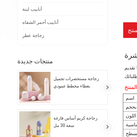
أنابيب لينة
أنابيب أحمر الشفاه
نتج
زجاجة عطر
منتجات جديدة
تقديم
زجاجة مستحضرات تجميل
بغطاء مخطط عمودي
لمنتج
اسم
بحجم
اللون
زجاجة كريم أساس فارغة
ساسية
سعة 30 مل
السطح