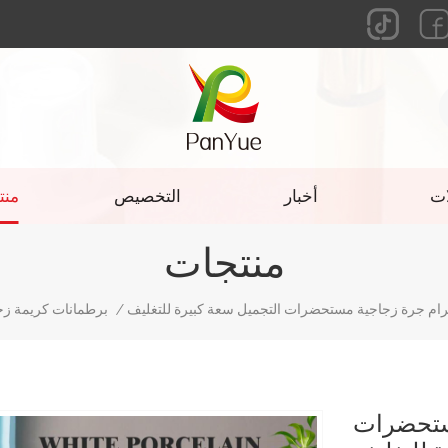
ات
أخبار
التخصيص
منت
منتجات
/
برطمانات كريمة زج
جية مستحضرات