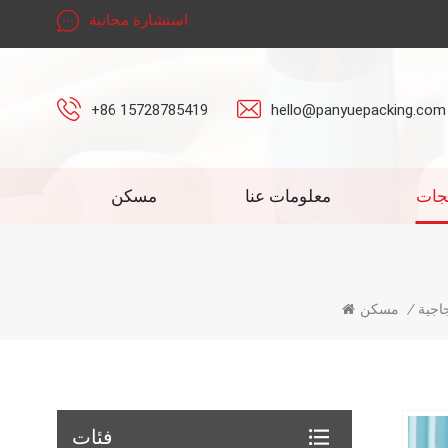
استشارة مجانية
+86 15728785419
hello@panyuepacking.com
جات
معلومات عنا
مسكن
اجية
/
مسكن
فئات