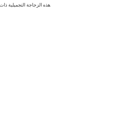
هذه الزجاجة التجميلية ذات الكتف المائل جميلة وعملية كهدايا فريدة ، يمكنك بيع المنتج للعناية الشخصية.