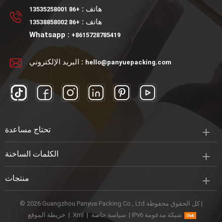
هاتف :
+86 13535258001
هاتف :
+86 13538858002
Whatsapp :
+8615728785419
البريد الإلكتروني :
hello@panyuepacking.com
تحتاج مساعدة
الكلمات الساخنة
منتجات
© 2026 Guangzhou Panyue Packing Co., Ltd كل الحقوق محفوظة |
IPv6 شبكة مدعومة
|
سياسة خاصة
|
Xml
|
خريطة الموقع