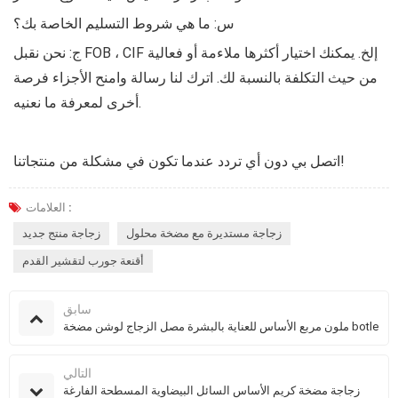
س: ما هي شروط التسليم الخاصة بك؟
ج: نحن نقبل FOB ، CIF إلخ. يمكنك اختيار أكثرها ملاءمة أو فعالية
من حيث التكلفة بالنسبة لك. اترك لنا رسالة وامنح الأجزاء فرصة
أخرى لمعرفة ما نعنيه.
اتصل بي دون أي تردد عندما تكون في مشكلة من منتجاتنا!
العلامات :
زجاجة مستديرة مع مضخة محلول
زجاجة منتج جديد
أقنعة جورب لتقشير القدم
سابق
ملون مربع الأساس للعناية بالبشرة مصل الزجاج لوشن مضخة botle
التالي
زجاجة مضخة كريم الأساس السائل البيضاوية المسطحة الفارغة