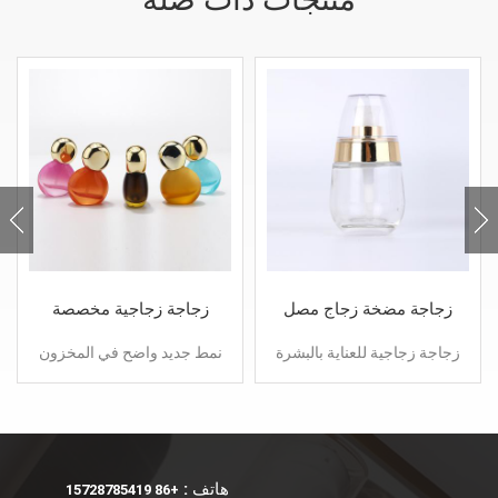
زجاجة مضخة زجاج مصل
زجاجة زجاجية مخصصة
لوشن الأساس السائل
بحجم 30 مل مع مضخة رش
زجاجة زجاجية للعناية بالبشرة
نمط جديد واضح في المخزون
على شكل بيضة مع غطاء
مخصص فارغ مستحضرات
بلاستيكي بحجم 30 مل و 50
التجميل الزجاج بلوري ولامع
مل. يمكن أن تتطابق مع
من الضروري النفط زجاجة
مضخة محلول أو مضخة رش.
عطر بخاخ السائل مضخة للبيع
هاتف :
+86 15728785419