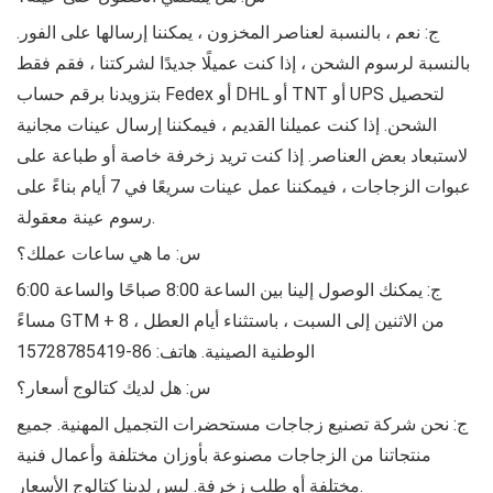
ج: نعم ، بالنسبة لعناصر المخزون ، يمكننا إرسالها على الفور.
بالنسبة لرسوم الشحن ، إذا كنت عميلًا جديدًا لشركتنا ، فقم فقط
بتزويدنا برقم حساب Fedex أو DHL أو TNT أو UPS لتحصيل
الشحن. إذا كنت عميلنا القديم ، فيمكننا إرسال عينات مجانية
لاستبعاد بعض العناصر. إذا كنت تريد زخرفة خاصة أو طباعة على
عبوات الزجاجات ، فيمكننا عمل عينات سريعًا في 7 أيام بناءً على
رسوم عينة معقولة.
س: ما هي ساعات عملك؟
ج: يمكنك الوصول إلينا بين الساعة 8:00 صباحًا والساعة 6:00
مساءً GTM + 8 ، من الاثنين إلى السبت ، باستثناء أيام العطل
الوطنية الصينية. هاتف: 86-15728785419
س: هل لديك كتالوج أسعار؟
ج: نحن شركة تصنيع زجاجات مستحضرات التجميل المهنية. جميع
منتجاتنا من الزجاجات مصنوعة بأوزان مختلفة وأعمال فنية
مختلفة أو طلب زخرفة. ليس لدينا كتالوج الأسعار.