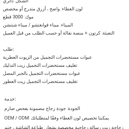
الشكل: دائري
لون الغطاء: واضح ، أزرق متدرج أو مخصص
موك: 3000 قطع
الميناء: ميناء قوانغتشو / ميناء شنتشن
التعبئة: كرتون + منصة نقالة أو حسب الطلب من قبل العميل
طلب:
عبوات مستحضرات التجميل من الزيوت العطرية
تغليف مستحضرات التجميل زيت التدليك
عبوات مستحضرات التجميل بالحبر المصل
تغليف مستحضرات التجميل زيت العطور
خدمة:
الجودة: جودة زجاج مضمونة بفحص صارم
OEM / ODM: يمكننا تخصيص لون الغطاء وفقًا لمتطلباتك
زجاجة زيت رسالة زجاجية مخصصة بشعار: طباعة الشاشة ، ختم