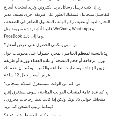
ج: إذا كنت ترسل رسائل بريد إلكتروني وتريد استجابة أسرع
لتفاصيل منتجاتنا ، فيمكنك العثور على طريقة أخرى تضيف مدير
التجارة لدينا أو تضيف رقم الهاتف المحمول الظاهر في الصفحة ،
فلدينا أداة دردشة سريعة مثل WeChat و WhatsApp و
FaceBook وما إلى ذلك.
س: متى يمكنني الحصول على عرض أسعار؟
ج: بالنسبة لمعظم العناصر ، بمجرد حصولنا على معلومات حول
وزن الزجاجة أو حجم المضخة أو مادة الغطاء ووزنه أو طريقة
تزيين الزجاجة ومتطلبات الطباعة والكمية ، يمكننا أن نقدم لك
عرض أسعار خلال 12 ساعة.
س: كم من الوقت سيستغرق استلام منتجاتي؟
ج: كقاعدة عامة لمنتجات القوالب المتاحة ، سوف يستغرق إنتاج
منتجاتك حوالي 35 يومًا. ولكن إذا كانت لدينا زجاجات مخزون ،
فيمكننا ترتيب الشحن كما تريد.
س: هل يمكنني الحصول على عينة؟