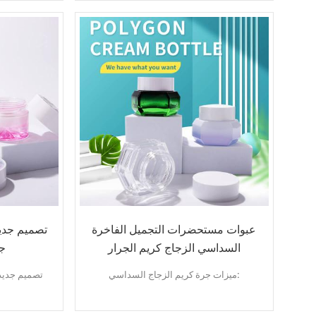
شكل دائري
لون مخصص
منتج OEM
طلب:
كريم الوجه
كريم العين
كريم قبل المكياج
عبوات مستحضرات التجميل الفاخرة
السداسي الزجاج كريم الجرار
جر
ميزات جرة كريم الزجاج السداسي:
جودة عالية