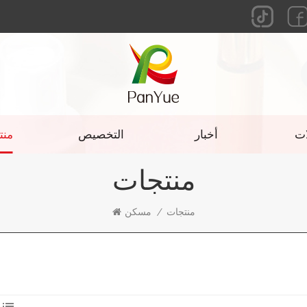
ات
أخبار
التخصيص
منت
منتجات
منتجات
/
مسكن