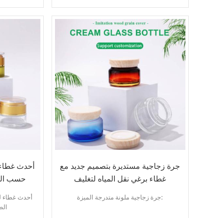
سمات:
شكل مربع
لون مخصص
طباعة الملصقات / الشعار / الختم الساخن
عبوات مستحضرات التجميل الفارغة
طلب:
كريم الوجه
كريم العين
كريم قبل المكياج
جرة زجاجية مستديرة بتصميم جديد مع
غطاء برغي نقل المياه لتغليف
حسب الط
مستحضرات التجميل
جرة زجاجية ملونة متدرجة الميزة:
الط