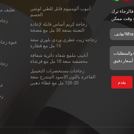
أنبوب ألومنيوم قابل للطي لوشن
تغليف م
فالرجاء ترك
الجسم
زجاج
زجاجة كريم أساس قابلة لإعادة
التعبئة بسعة 30 مل مع مضخة
زجاجة زيت عطري وردي بلوري سعة
عبوة زجاج
15 مل مع قطارة
أنابيب ملمع شفاه دائرية شفافة
مخصصة سعة 10 مل مع فرشاة
زجاج
زجاجات مستحضرات التجميل
الفاخرة باللون الأسود المتدرج سعة
20-120 مل مع غطاء ذهبي
عب
زج