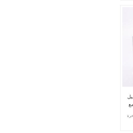
يل
جرام مع
خرة