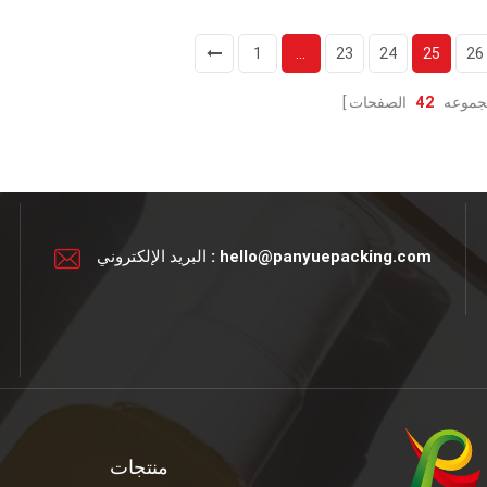
ندفة الثلج sahpe
تصميم خاص
لون مخصص
لون مخصص
1
...
23
24
25
26
تقديم عينات
غطاء ذهبي
طلب:
طلب:
جموعه
42
الصفحات
كريم الوجه
كريم الوجه
كريم العين
كريم العين
غسول
غسول
hello@panyuepacking.com
البريد الإلكتروني :
منتجات