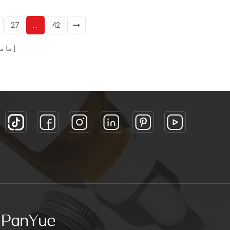
تصميم جديد
جرة زجاجية سداسية
27
...
42
طباعة الشعار / الختم الساخن
ما م