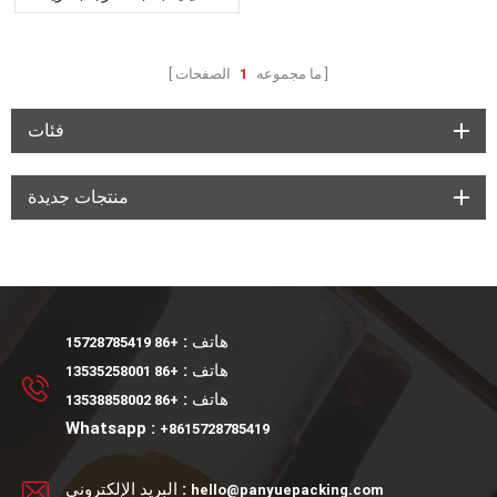
أساسي
ما مجموعه
1
الصفحات
فئات
منتجات جديدة
هاتف :
+86 15728785419
هاتف :
+86 13535258001
هاتف :
+86 13538858002
Whatsapp :
+8615728785419
البريد الإلكتروني :
hello@panyuepacking.com