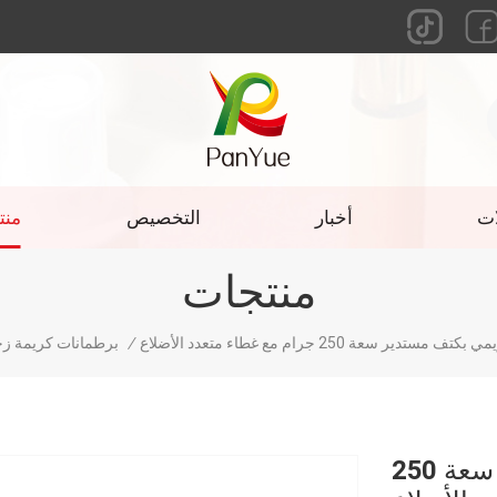
ات
أخبار
التخصيص
منت
منتجات
ر سعة 250 جرام مع غطاء متعدد الأضلاع
/
برطمانات كريمة زج
برطمان زجاجي كريمي بكتف مستدير سعة 250