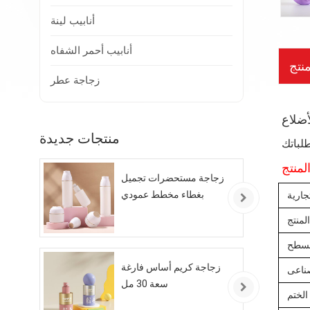
أنابيب لينة
أنابيب أحمر الشفاه
نتج
زجاجة عطر
أضلاع
منتجات جديدة
لمنتج
زجاجة مستحضرات تجميل
بغطاء مخطط عمودي
جارية
لمنتج
لسطح
زجاجة كريم أساس فارغة
صناعى
سعة 30 مل
الختم