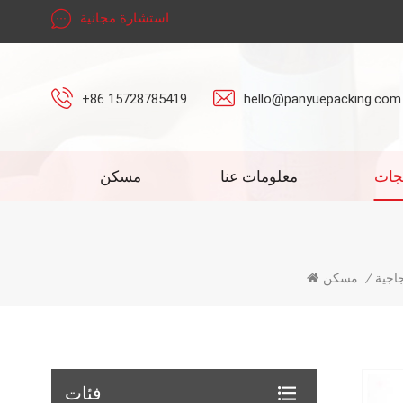
استشارة مجانية
+86 15728785419
hello@panyuepacking.com
جات
معلومات عنا
مسكن
اجية
/
مسكن
فئات