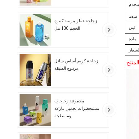
تخدم
سعة
زجاجة عطر مربعة كبيرة
لون
الحجم 100 مل
مادة
لشعار
زجاجة كريم أساس سائل
منتج
مزدوج الطبقة
مجموعة زجاجات
مستحضرات تجميل فارغة
ومسطحة