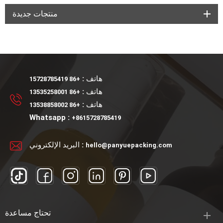
منتجات جديدة
هاتف :
+86 15728785419
هاتف :
+86 13535258001
هاتف :
+86 13538858002
Whatsapp :
+8615728785419
البريد الإلكتروني :
hello@panyuepacking.com
تحتاج مساعدة