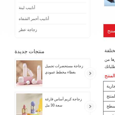
أنابيب لينة
أنابيب أحمر الشفاه
زجاجة عطر
نتج
منتجات جديدة
ها من
زجاجة مستحضرات تجميل
لباتك
بغطاء مخطط عمودي
لمنتج
ارية
منتج
زجاجة كريم أساس فارغة
سعة 30 مل
لسطح