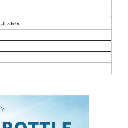
بخاخات الوجه، كريم العناية بالبشرة، التونر، ماء الزهر، إلخ.