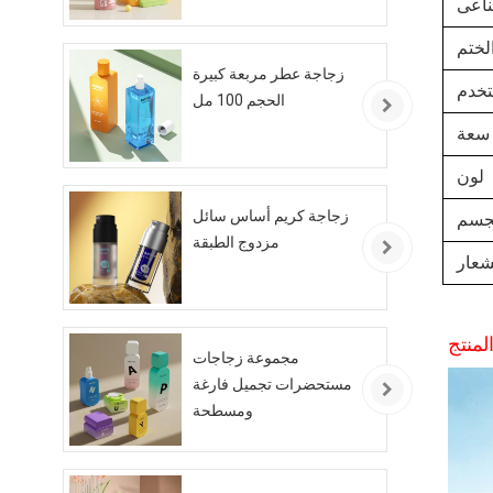
ناعى
لختم
زجاجة عطر مربعة كبيرة
خدم
الحجم 100 مل
سعة
لون
زجاجة كريم أساس سائل
لجسم
مزدوج الطبقة
شعار
منتج
مجموعة زجاجات
مستحضرات تجميل فارغة
ومسطحة