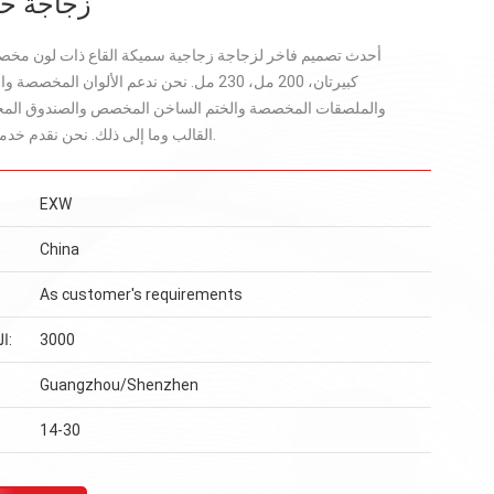
زجاجة حب
أحدث تصميم فاخر لزجاجة زجاجية سميكة القاع ذات لون مخصص
كبيرتان، 200 مل، 230 مل. نحن ندعم الألوان ال
والملصقات المخصصة والختم الساخن المخصص والصندوق ا
القالب وما إلى ذلك. نحن نقدم خدمة الشباك الواحد.
EXW
China
As customer's requirements
3000
الحد الأدنى للطلب:
Guangzhou/Shenzhen
14-30