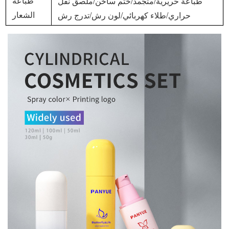
طباعة حريرية/متجمد/ختم ساخن/ملصق نقل
طباعة
حراري/طلاء كهربائي/لون رش/تدرج رش
الشعار