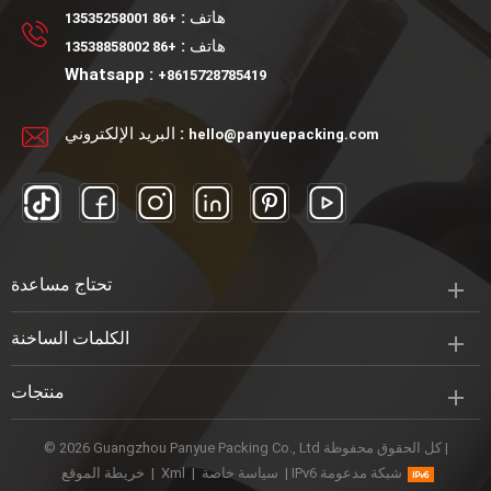
مضخة رش أو غطاء لولبي.
هاتف :
+86 13535258001
هاتف :
+86 13538858002
Whatsapp :
+8615728785419
البريد الإلكتروني :
hello@panyuepacking.com
تحتاج مساعدة
الكلمات الساخنة
منتجات
© 2026 Guangzhou Panyue Packing Co., Ltd كل الحقوق محفوظة |
IPv6 شبكة مدعومة
|
سياسة خاصة
|
Xml
|
خريطة الموقع