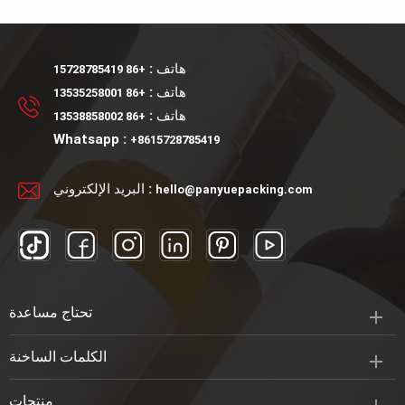
التجميلية في 15 مل 30 مل
مستحضرات التجميل كريم
50 مل 100 مل 120 مل وجرة
مجموعة الزجاجات والجرار ،
في 20 جم 50 جم. يمكن أن
زجاجة زجاجية مع قطارة
تتطابق مع مضخة محلول أو
للزيت العطري.
هاتف :
+86 15728785419
مضخة رش أو غطاء لولبي.
هاتف :
+86 13535258001
هاتف :
+86 13538858002
Whatsapp :
+8615728785419
البريد الإلكتروني :
hello@panyuepacking.com
تحتاج مساعدة
الكلمات الساخنة
منتجات