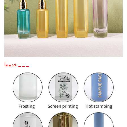
_
_
_
خدمتنا