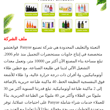
ملف الشركة
Panyue التعبئة والتغليف المحدودة
هي شركة تصنيع
قوانغتشو
متخصصة في إنتاج حاويات مستحضرات التجميل منذ عام 2006.
تبلغ مساحة بناء المصنع الآن أكثر من 10000 متر، وتعمل معدات
التشغيل الآلي لدينا في طليعة الصناعة، مع خطين طلاء
أوتوماتيكيين، و4 أفران ذات درجة حرارة عالية، و1 طلاء للأشعة
فوق البنفسجية النظيفة الخط، 40 ماكينة طباعة حريرية بالإضافة
إلى 2 ماكينة طباعة أوتوماتيكية. تبلغ قدرتنا السنوية أكثر من 30
مليونًا من الطلاء وأكثر من 40 مليونًا من الطباعة الحريرية. بناءً
على احتياجات عملائنا، توفر Panyue للعملاء خدمات شراء شاملة
ومتعددة الخطوات ومريحة وفعالة. نظرًا لأننا تعاونا مع العديد من