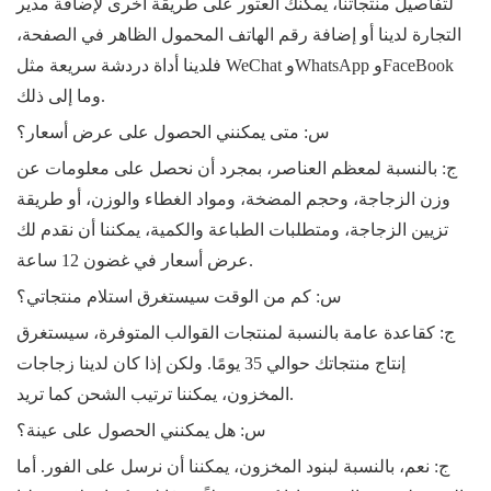
لتفاصيل منتجاتنا، يمكنك العثور على طريقة أخرى لإضافة مدير
التجارة لدينا أو إضافة رقم الهاتف المحمول الظاهر في الصفحة،
فلدينا أداة دردشة سريعة مثل WeChat وWhatsApp وFaceBook
وما إلى ذلك.
س: متى يمكنني الحصول على عرض أسعار؟
ج: بالنسبة لمعظم العناصر، بمجرد أن نحصل على معلومات عن
وزن الزجاجة، وحجم المضخة، ومواد الغطاء والوزن، أو طريقة
تزيين الزجاجة، ومتطلبات الطباعة والكمية، يمكننا أن نقدم لك
عرض أسعار في غضون 12 ساعة.
س: كم من الوقت سيستغرق استلام منتجاتي؟
ج: كقاعدة عامة بالنسبة لمنتجات القوالب المتوفرة، سيستغرق
إنتاج منتجاتك حوالي 35 يومًا. ولكن إذا كان لدينا زجاجات
المخزون، يمكننا ترتيب الشحن كما تريد.
س: هل يمكنني الحصول على عينة؟
ج: نعم، بالنسبة لبنود المخزون، يمكننا أن نرسل على الفور. أما