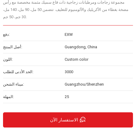
مجموعة زجاجات ومرطبانات زجاجية ذات قاع سميك مثمنة مخصصة مع رأس
مضخة بغطاء من الأكريليك والألومنيوم للتغليف. تتضمن 50 مل، 90 مل، 140 مل،
30 جم، 50 جم.
EXW
دفع:
Guangdong, China
أصل المنتج:
Custom color
اللون:
3000
الحد الأدنى للطلب:
Guangzhou/Shenzhen
ميناء الشحن:
25
المهلة:
الاستفسار الآن