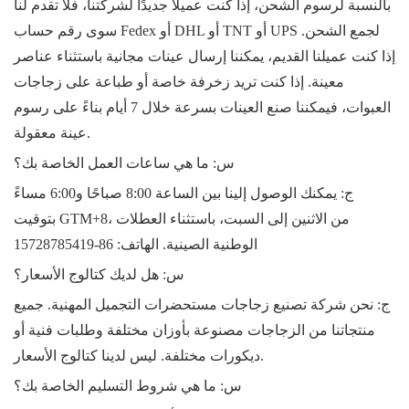
بالنسبة لرسوم الشحن، إذا كنت عميلاً جديدًا لشركتنا، فلا تقدم لنا
سوى رقم حساب Fedex أو DHL أو TNT أو UPS لجمع الشحن.
إذا كنت عميلنا القديم، يمكننا إرسال عينات مجانية باستثناء عناصر
معينة. إذا كنت تريد زخرفة خاصة أو طباعة على زجاجات
العبوات، فيمكننا صنع العينات بسرعة خلال 7 أيام بناءً على رسوم
عينة معقولة.
س: ما هي ساعات العمل الخاصة بك؟
ج: يمكنك الوصول إلينا بين الساعة 8:00 صباحًا و6:00 مساءً
بتوقيت GTM+8، من الاثنين إلى السبت، باستثناء العطلات
الوطنية الصينية. الهاتف:
86-15728785419
س: هل لديك كتالوج الأسعار؟
ج: نحن شركة تصنيع زجاجات مستحضرات التجميل المهنية. جميع
منتجاتنا من الزجاجات مصنوعة بأوزان مختلفة وطلبات فنية أو
ديكورات مختلفة. ليس لدينا كتالوج الأسعار.
س: ما هي شروط التسليم الخاصة بك؟